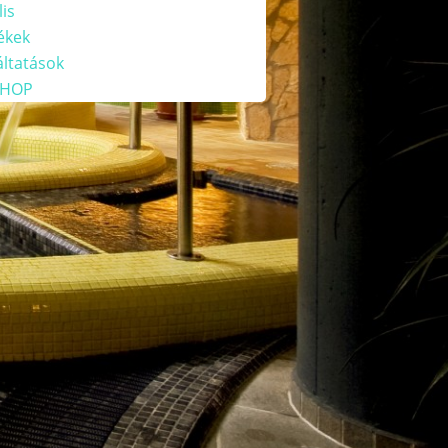
lis
ékek
áltatások
HOP