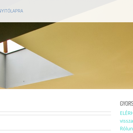
 NYITÓLAPRA
GYORS
ELÉRH
vissz
Rólun