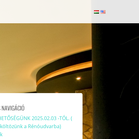
 NAVIGÁCIÓ
ETŐSÉGÜNK 2025.02.03 -TÓL. (
aköltözünk a Rénóudvarba)
k