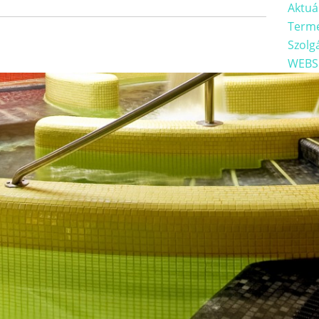
Aktuá
Term
Szolg
WEBS