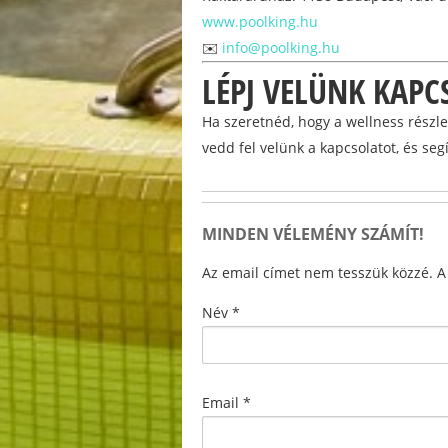
www.poolking.hu
✉️
info@poolking.hu
LÉPJ VELÜNK KAPC
Ha szeretnéd, hogy a wellness részl
vedd fel velünk a kapcsolatot, és se
MINDEN VÉLEMÉNY SZÁMÍT!
Az email címet nem tesszük közzé. 
Név
*
Email
*