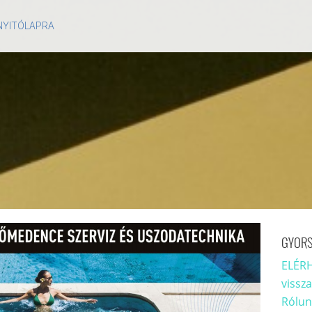
 NYITÓLAPRA
GYORS
ELÉRH
vissz
Rólun