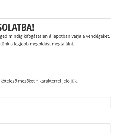
SOLATBA!
eged mindig kifogástalan állapotban várja a vendégeket,
gítünk a legjobb megoldást megtalálni.
A kötelező mezőket
*
karakterrel jelöljük.