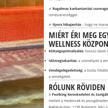
✔
Rugalmas karbantartási csomag
rendszerességgel.
✔
Gyors hibajavítás
– hogy ne marad
MIÉRT ÉRI MEG E
WELLNESS KÖZPO
Költségoptimalizálás:
hosszú távon 
Időmegtakarítás:
a személyzet a ve
Vendégelégedettség:
a tiszta, hibát
a vendégeket.
RÓLUNK RÖVIDEN
A
Poolking Kereskedelmi és Szolgált
mellett a medencék és pezsgőmedenc
Raktáráruház: 1138 Budapest, Váci ú