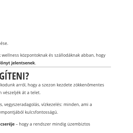
ése.
nk wellness központoknak és szállodáknak abban, hogy
lőnyt jelentsenek
.
GÍTENI?
kodunk arról, hogy a szezon kezdete zökkenőmentes
vészeljék át a telet.
ás, vegyszeradagolás, vízkezelés: minden, ami a
empontjából kulcsfontosságú.
 cseréje
– hogy a rendszer mindig üzembiztos