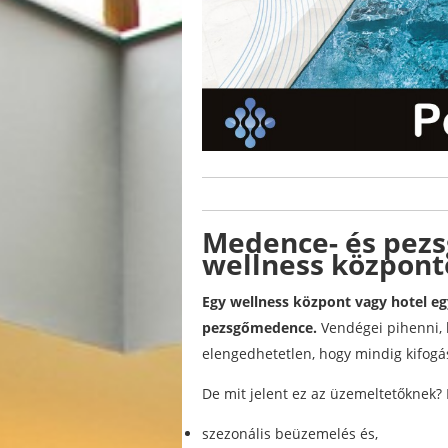
Medence- és pez
wellness központ
Egy wellness központ vagy hotel eg
pezsgőmedence.
Vendégei pihenni, k
elengedhetetlen, hogy mindig kifogás
De mit jelent ez az üzemeltetőknek? 
szezonális beüzemelés és,