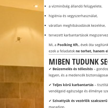
a vízminőség állandó felügyelete,
higiénia és vegyszerhasználat,
váratlan meghibásodások kezelése,
tervezett karbantartások megszervez
Mi, a
Poolking Kft.
, évek óta segítü
ezek a feladatok
ne terhet, hanem e
MIBEN TUDUNK SE
✔
Beüzemelés és téliesítés
– gondos
legyen, és a medencék biztonságosan 
✔
Teljes körű karbantartás
– tisztít
vendégeid egészsége és élménye sz
✔
Szivattyúk és vezérlők szakszerű
maradjon.