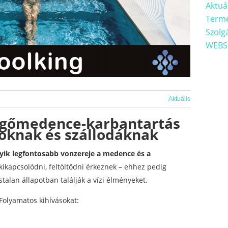
Aktuá
Term
Szolg
WEBS
Aktuális
sgőmedence-karbantartás
oknak és szállodáknak
yik legfontosabb vonzereje a medence és a
ikapcsolódni, feltöltődni érkeznek – ehhez pedig
talan állapotban találják a vízi élményeket.
Folyamatos kihívásokat: