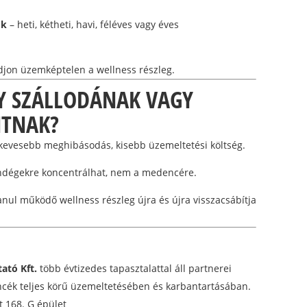
ok
– heti, kétheti, havi, féléves vagy éves
jon üzemképtelen a wellness részleg.
GY SZÁLLODÁNAK VAGY
NTNAK?
kevesebb meghibásodás, kisebb üzemeltetési költség.
ndégekre koncentrálhat, nem a medencére.
lanul működő wellness részleg újra és újra visszacsábítja
ató Kft.
több évtizedes tapasztalattal áll partnerei
ék teljes körű üzemeltetésében és karbantartásában.
t 168. G épület