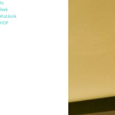
lis
ékek
áltatások
HOP